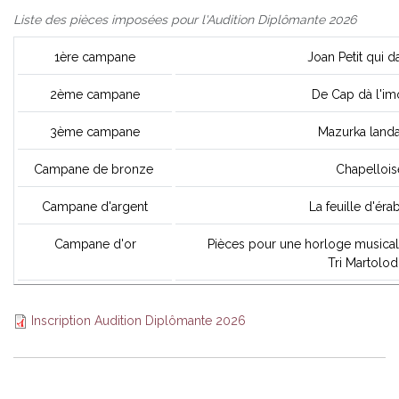
Liste des pièces imposées pour l'Audition Diplômante 2026
1ère campane
Joan Petit qui 
2ème campane
De Cap dà l'imo
3ème campane
Mazurka landa
Campane de bronze
Chapellois
Campane d'argent
La feuille d'éra
Campane d'or
Pièces pour une horloge musicale
Tri Martolod
Inscription Audition Diplômante 2026