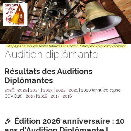
Anar al contengut principal
Les pages ne sont pas toutes traduites en Occitan. Merci pour votre compréhension.
Audition diplômante
Résultats des Auditions
Diplômantes
2026
|
2025
|
2024
|
2023
|
2022
|
2021
| 2020 (annulée cause
COVID19) |
2019
|
2018
|
2017
|
2016
🎉
Édition 2026 anniversaire : 10
ans d'Audition Diplômante !