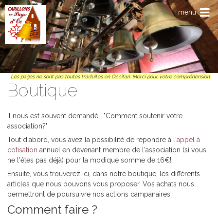
Anar al contengut principal
menu
Les pages ne sont pas toutes traduites en Occitan. Merci pour votre compréhension.
Boutique
Il nous est souvent demandé : "Comment soutenir votre
association?"
Tout d'abord, vous avez la possibilité de répondre à
l'appel à
cotisation
annuel en devenant membre de l'association (si vous
ne l'êtes pas déjà) pour la modique somme de 16€!
Ensuite, vous trouverez ici, dans notre boutique, les différents
articles que nous pouvons vous proposer. Vos achats nous
permettront de poursuivre nos actions campanaires.
Comment faire ?