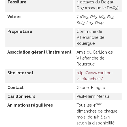
Tessiture
4 octaves du Do3 au
Do7 (manque le Do#3)
Volées
7
Do3, Ré3, Mi3, Fa3,
Sol3, La3, Do4
Propriétaire
Commune de
Villefranche de
Rouergue
Association gérant l'instrument
Amis du Carillon de
Villefranche de
Rouergue
Site Internet
http://www.carillon-
villefranche.fr/
Contact
Gabriel Birague
Carillonneurs
Paul-Henri Mériau
ème
Animations régulières
Tous les 4
dimanches de chaque
mois, de 15h à 17h
selon la disponibilité