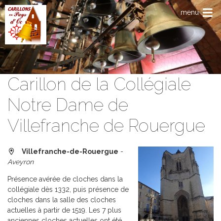
Aller au contenu principal
menu
Carillon de la Collégiale
Notre Dame de
Villefranche de Rouergue
Villefranche-de-Rouergue
-
Aveyron
Présence avérée de cloches dans la
collégiale dès 1332, puis présence de
cloches dans la salle des cloches
actuelles à partir de 1519. Les 7 plus
anciennes cloches actuelles ont été