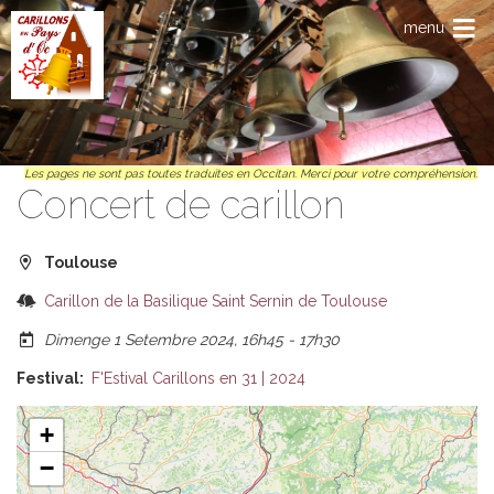
Anar al contengut principal
menu
Les pages ne sont pas toutes traduites en Occitan. Merci pour votre compréhension.
Concert de carillon
Toulouse
Carillon de la Basilique Saint Sernin de Toulouse
Dimenge 1 Setembre 2024, 16h45
-
17h30
Festival
F'Estival Carillons en 31 | 2024
+
−