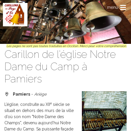
Anar al contengut principal
menu
Les pages ne sont pas toutes traduites en Occitan. Merci pour votre compréhension.
Carillon de l'église Notre
Dame du Camp à
Pamiers
Pamiers
-
Ariège
e
L’église, construite au XII
siècle se
situait en dehors des murs de la ville
d’où son nom "Notre Dame des
Champs", devenu aujourd’hui Notre
Dame du Camp. Sa puissante façade