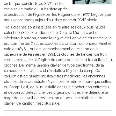
e
en brique, construite au XIV
siècle,
est la seule partie qui subsistera après
la destruction de l’église par les Huguenots en 1577. L’église que
e
nous connaissons aujourd’hui date donc du XVII
siècle.
Trois cloches sont installées en fenêtre, les deux plus hautes
datent de 1822, elles donnent le Do et le Mi4. La cloche
inférieure, bourdon, sonne le Mi3 et était en volée tournante, elle
est, comme les 7 autres cloches du carillon, du fondeur Vinel et
date de 1896. Lors de l'agrandissement du carillon de la
cathédrale de Pamiers en 1994, 11 cloches de l’ancien carillon
seront réinstallées à l’église du camp portant ainsi le carillon à 21
cloches. De même l’ancien clavier de type traditionnel de la
cathédrale est restauré et réinstallé à l’église du camp. Ce
carillon est de qualité musicale très médiocre, les anciennes
cloches de la cathédrale n’ayant pas le même timbre que celles
du Camp Il est, de plus, installé dans un clocher non entretenu
et dépourvu d’électricité. Les pigeons ont très vite détérioré le
magnifique travail de restauration qui avait été réalisé sur le
clavier. Ce carillon n’est plus joué.