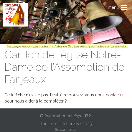
Anar al contengut principal
menu
Les pages ne sont pas toutes traduites en Occitan. Merci pour votre compréhension.
Carillon de l'église Notre-
Dame de l'Assomption de
Fanjeaux
Cette fiche n'existe pas. Peut-être pouvez-vous nous
contacter
pour nous aider à la compléter ?
© Association en Pays d'Oc
Tous droits réservés · 2025
Menu du compte de l'utilisateur
Se connectar