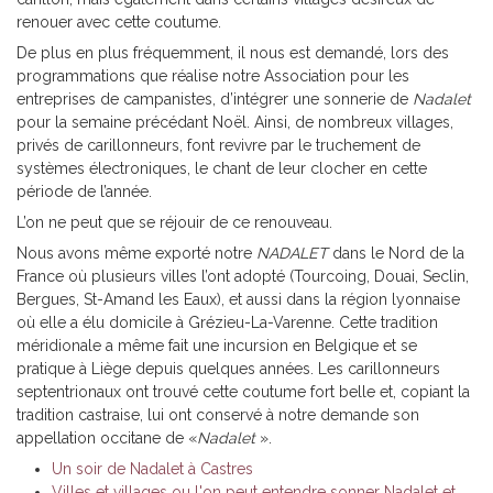
renouer avec cette coutume.
De plus en plus fréquemment, il nous est demandé, lors des
programmations que réalise notre Association pour les
entreprises de campanistes, d’intégrer une sonnerie de
Nadalet
pour la semaine précédant Noël. Ainsi, de nombreux villages,
privés de carillonneurs, font revivre par le truchement de
systèmes électroniques, le chant de leur clocher en cette
période de l’année.
L’on ne peut que se réjouir de ce renouveau.
Nous avons même exporté notre
NADALET
dans le Nord de la
France où plusieurs villes l’ont adopté (Tourcoing, Douai, Seclin,
Bergues, St-Amand les Eaux), et aussi dans la région lyonnaise
où elle a élu domicile à Grézieu-La-Varenne. Cette tradition
méridionale a même fait une incursion en Belgique et se
pratique à Liège depuis quelques années. Les carillonneurs
septentrionaux ont trouvé cette coutume fort belle et, copiant la
tradition castraise, lui ont conservé à notre demande son
appellation occitane de «
Nadalet
».
Un soir de Nadalet à Castres
Villes et villages ou l'on peut entendre sonner Nadalet et