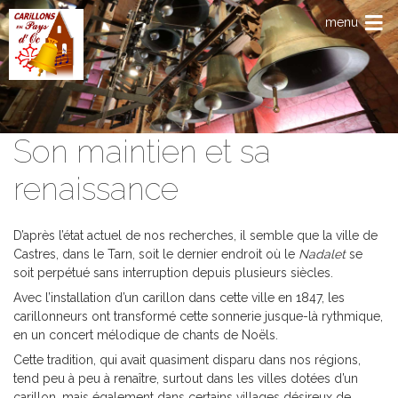
Aller au contenu principal
menu
Son maintien et sa
renaissance
D’après l’état actuel de nos recherches, il semble que la ville de
Castres, dans le Tarn, soit le dernier endroit où le
Nadalet
se
soit perpétué sans interruption depuis plusieurs siècles.
Avec l’installation d’un carillon dans cette ville en 1847, les
carillonneurs ont transformé cette sonnerie jusque-là rythmique,
en un concert mélodique de chants de Noëls.
Cette tradition, qui avait quasiment disparu dans nos régions,
tend peu à peu à renaître, surtout dans les villes dotées d’un
carillon, mais également dans certains villages désireux de