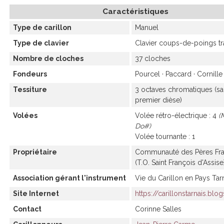
Caractéristiques
Type de carillon
Manuel
Type de clavier
Clavier coups-de-poings tr
Nombre de cloches
37 cloches
Fondeurs
Pourcel
Paccard
Cornille
Tessiture
3 octaves chromatiques (sa
premier dièse)
Volées
Volée rétro-électrique
4
M
Do#
Volée tournante
1
Propriétaire
Communauté des Pères Fra
(T.O. Saint François d'Assise
Association gérant l'instrument
Vie du Carillon en Pays Tar
Site Internet
https://carillonstarnais.bl
Contact
Corinne Salles