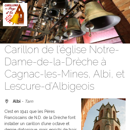
Aller au contenu principal
Carillon de l'église Notre-
Dame-de-la-Drèche à
Cagnac-les-Mines, Albi, et
Lescure-d'Albigeois
Albi
-
Tarn
C’est en 1941 que les Pères
Franciscains de N.D. de la Drèche font
installer un carillon d’une octave et
demie diatonique, mais enrichi de trois