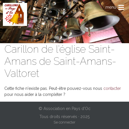
Aller au contenu principal
menu
Carillon de l'église Saint-
Amans de Saint-Amans-
Valtoret
Cette fiche n'existe pas. Peut-être pouvez-vous nous
contacter
pour nous aider à la compléter ?
© Association en Pays d'Oc
Tous droits réservés · 2025
Menu du compte de l'utilisateur
Se connecter