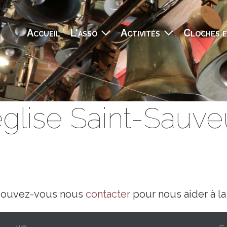
Navigation principale
Accueil
L'asso
Activités
Cloches e
'église Saint-Sauv
e pouvez-vous nous
contacter
pour nous aider à l