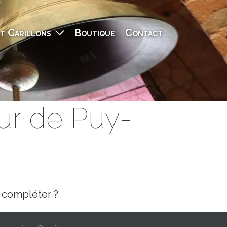
t Carillons
Boutique
Contact
eur de Puy-
a compléter ?