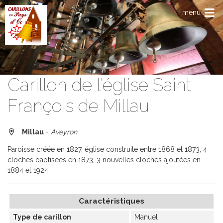
Aller au contenu principal
menu
Carillon de l'église Saint
François de Millau
Millau
-
Aveyron
Paroisse créée en 1827, église construite entre 1868 et 1873, 4
cloches baptisées en 1873, 3 nouvelles cloches ajoutées en
1884 et 1924
Caractéristiques
Type de carillon
Manuel