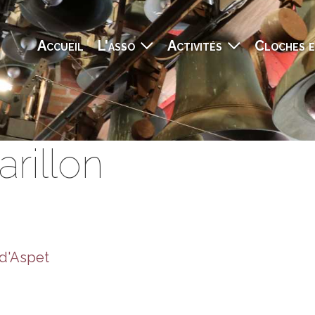
Navigation principale
Accueil
L'asso
Activités
Cloches e
rillon
 d'Aspet