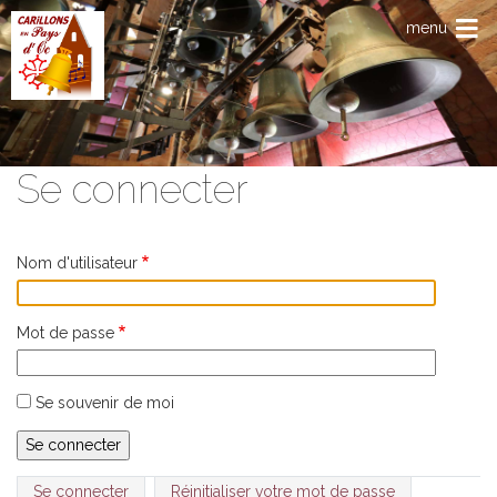
Aller au contenu principal
menu
Se connecter
Nom d'utilisateur
Mot de passe
Se souvenir de moi
Primary tabs
Se connecter
Réinitialiser votre mot de passe